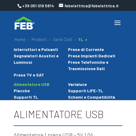
+39 051 019 5814
febelettrica@febelettrica.it
Home
»
Prodotti
»
Serie Civili
»
TL »
Interruttori e Pulsanti
Prese di Corrente
Segnalatori Acustici e
Prese Impianti Dedicati
Luminosi
Prese Telefoniche e
Trasmissione Dati
Prese TV e SAT
Alimentatore USB
Varialuce
Placche
Supporti LIFE-TL
Supporti TL
Schemi e Compatibilità
ALIMENTATORE USB
Alimentatore 1 presa USB – 5V 1,0A