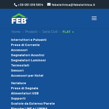
+39 051 019 5814
febelettrica@febelettrica.it
Home
»
Prodotti
»
Serie Civili
»
FLAT »
Interruttori e Pulsanti
Prese di Corrente
Accessori
Segnalatori Acustici
Segnalatori Luminosi
Termostati
Sensori
Accessori per Hotel
Varialuce
Prese di Segnale
Alimentatori USB
Supporti
Scatole da Esterno/Parete
Placche LINE e LUMINA