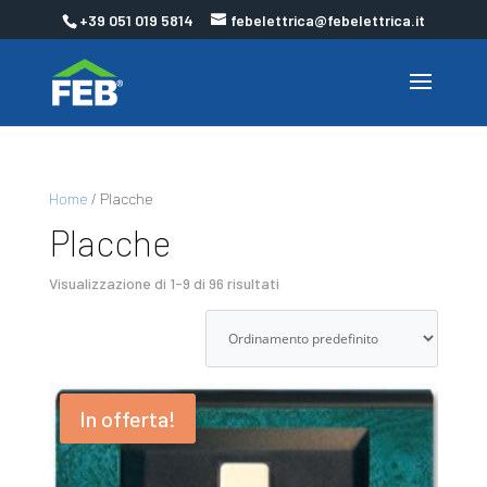
+39 051 019 5814
febelettrica@febelettrica.it
Home
/ Placche
Placche
Visualizzazione di 1-9 di 96 risultati
In offerta!