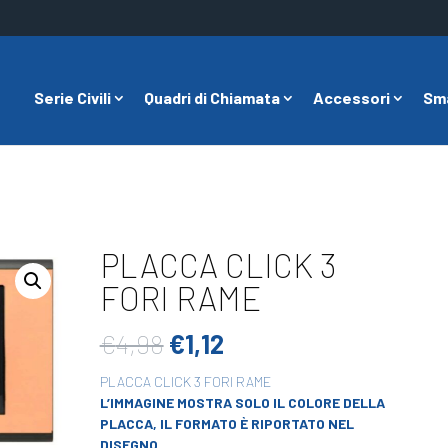
Serie Civili
Quadri di Chiamata
Accessori
Sm
PLACCA CLICK 3
FORI RAME
Il
Il
€
4,98
€
1,12
prezzo
prezzo
originale
attuale
PLACCA CLICK 3 FORI RAME
era:
è:
L’IMMAGINE MOSTRA SOLO IL COLORE DELLA
€4,98.
€1,12.
PLACCA, IL FORMATO È RIPORTATO NEL
DISEGNO