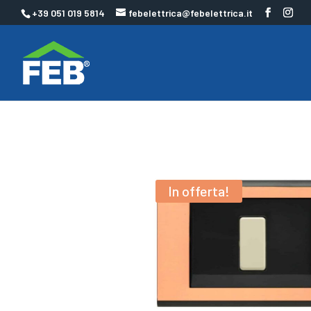
+39 051 019 5814
febelettrica@febelettrica.it
In offerta!