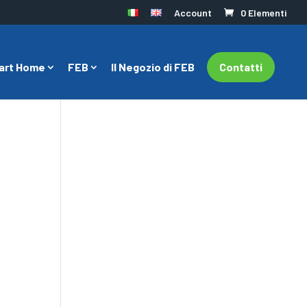
Account
0 Elementi
art Home
FEB
Il Negozio di FEB
Contatti