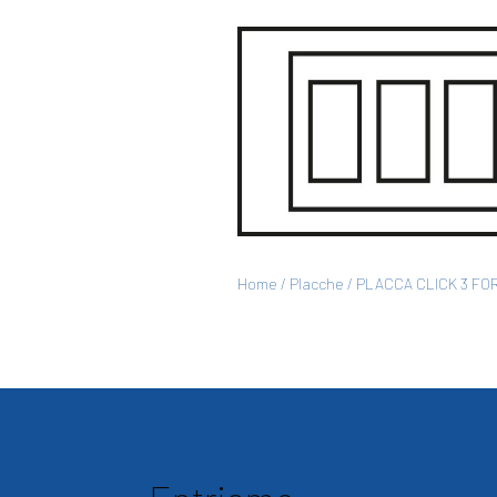
Home
/
Placche
/ PLACCA CLICK 3 FO