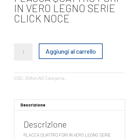
IN VERO LEGNO SERIE
CLICK NOCE
€
7,00
PLACCA
Aggiungi al carrello
QUATTRO
FORI
IN
VERO
COD:
2584/LNS
Categoria:
Placche
LEGNO
SERIE
CLICK
NOCE
Descrizione
quantità
Descrizione
PLACCA QUATTRO FORI IN VERO LEGNO SERIE