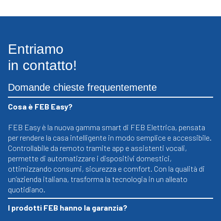
originale
attuale
era:
è:
€8,81.
€1,12.
Entriamo
in contatto!
Domande chieste frequentemente
Cosa è FEB Easy?
FEB Easy è la nuova gamma smart di FEB Elettrica, pensata
per rendere la casa intelligente in modo semplice e accessibile.
Controllabile da remoto tramite app e assistenti vocali,
permette di automatizzare i dispositivi domestici,
ottimizzando consumi, sicurezza e comfort. Con la qualità di
un’azienda italiana, trasforma la tecnologia in un alleato
quotidiano.
I prodotti FEB hanno la garanzia?