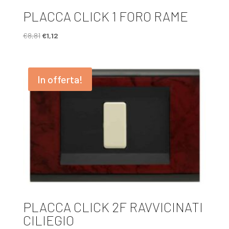
PLACCA CLICK 1 FORO RAME
Il
Il
€
8,81
€
1,12
prezzo
prezzo
originale
attuale
era:
è:
In offerta!
€8,81.
€1,12.
PLACCA CLICK 2F RAVVICINATI
CILIEGIO