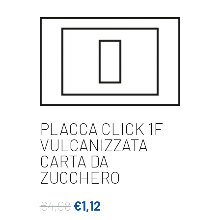
PLACCA CLICK 1F
VULCANIZZATA
CARTA DA
ZUCCHERO
Il
Il
€
4,98
€
1,12
prezzo
prezzo