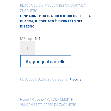
originale
attuale
PLACCA CLICK 1F VULCANIZZATA CARTA DA
era:
è:
ZUCCHERO
€4,98.
€1,12.
L’IMMAGINE MOSTRA SOLO IL COLORE DELLA
PLACCA, IL FORMATO È RIPORTATO NEL
DISEGNO
522 disponibili
PLACCA
CLICK
1F
VULCANIZZATA
Aggiungi al carrello
CARTA
DA
ZUCCHERO
COD:
2581VULC/CZ
Categoria:
Placche
quantità
Home
/
Placche
/ PLACCA CLICK 1F
VULCANIZZATA CARTA DA ZUCCHERO