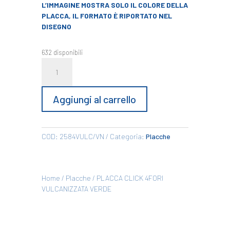
L’IMMAGINE MOSTRA SOLO IL COLORE DELLA
€8,87.
€1,89.
PLACCA, IL FORMATO È RIPORTATO NEL
DISEGNO
632 disponibili
PLACCA
CLICK
4FORI
VULCANIZZATA
Aggiungi al carrello
VERDE
quantità
COD:
2584VULC/VN
Categoria:
Placche
Home
/
Placche
/ PLACCA CLICK 4FORI
VULCANIZZATA VERDE