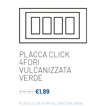
PLACCA CLICK
4FORI
VULCANIZZATA
VERDE
Il
Il
€
8,87
€
1,89
prezzo
prezzo
originale
attuale
PLACCA CLICK 4FORI VULCANIZZATA VERDE
era:
è: